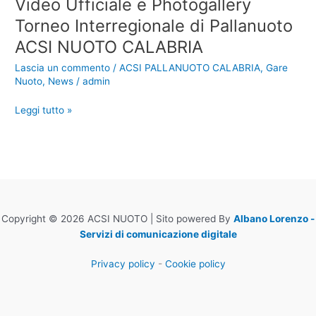
Video Ufficiale e Photogallery
Torneo Interregionale di Pallanuoto
ACSI NUOTO CALABRIA
Lascia un commento
/
ACSI PALLANUOTO CALABRIA
,
Gare
Nuoto
,
News
/
admin
Video
Leggi tutto »
Ufficiale
e
Photogallery
Torneo
Interregionale
di
Pallanuoto
Copyright © 2026 ACSI NUOTO | Sito powered By
Albano Lorenzo -
ACSI
Servizi di comunicazione digitale
NUOTO
Privacy policy
-
Cookie policy
CALABRIA