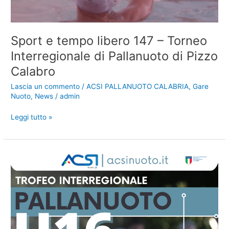
Sport e tempo libero 147 – Torneo
Interregionale di Pallanuoto di Pizzo
Calabro
Lascia un commento
/
ACSI PALLANUOTO CALABRIA
,
Gare
Nuoto
,
News
/
admin
Sport
Leggi tutto »
e
tempo
libero
147
–
Torneo
Interregionale
di
Pallanuoto