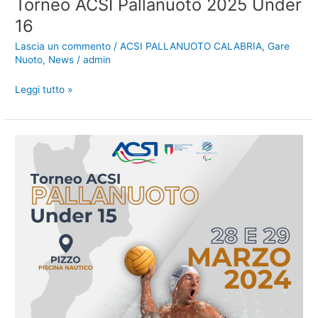
Torneo ACSI Pallanuoto 2025 Under
16
Lascia un commento
/
ACSI PALLANUOTO CALABRIA
,
Gare
Nuoto
,
News
/
admin
Torneo
Leggi tutto »
ACSI
Pallanuoto
2025
Under
16