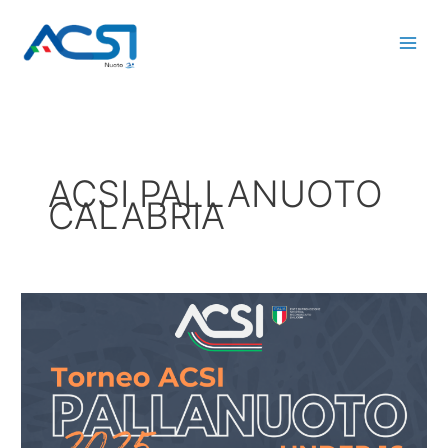
Vai
al
contenuto
ACSI PALLANUOTO
CALABRIA