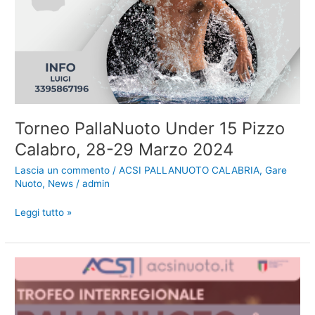
Torneo PallaNuoto Under 15 Pizzo
Calabro, 28-29 Marzo 2024
Lascia un commento
/
ACSI PALLANUOTO CALABRIA
,
Gare
Nuoto
,
News
/
admin
Torneo
Leggi tutto »
PallaNuoto
Under
15
Pizzo
Calabro,
28-