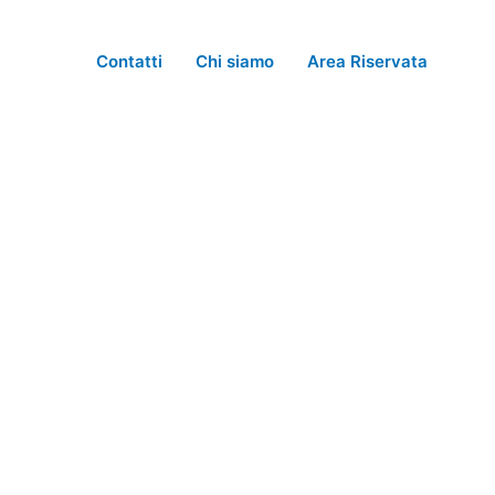
Vai
al
Contatti
Chi siamo
Area Riservata
contenuto