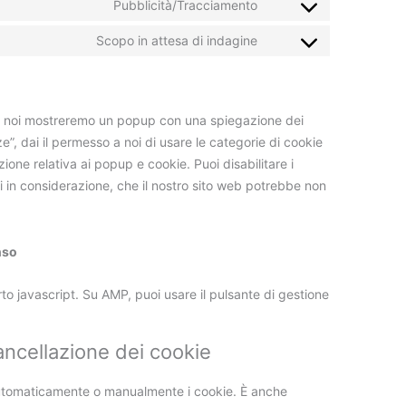
to
Pubblicità/Tracciamento
linkedin
Consent
service
to
Scopo in attesa di indagine
whatsapp
Consent
service
to
instagram
service
varie
ta, noi mostreremo un popup con una spiegazione dei
”, dai il permesso a noi di usare le categorie di cookie
ione relativa ai popup e cookie. Puoi disabilitare i
i in considerazione, che il nostro sito web potrebbe non
nso
to javascript. Su AMP, puoi usare il pulsante di gestione
cancellazione dei cookie
 automaticamente o manualmente i cookie. È anche