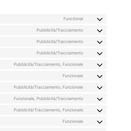
Functional
Consent
to
Pubblicità/Tracciamento
Consent
service
to
Pubblicità/Tracciamento
wordpress
Consent
service
to
Pubblicità/Tracciamento
google-
Consent
service
fonts
to
Pubblicità/Tracciamento, Funzionale
google-
Consent
service
recaptcha
to
Funzionale
google-
Consent
service
maps
to
Pubblicità/Tracciamento, Funzionale
youtube
Consent
service
to
Funzionale, Pubblicità/Tracciamento
paypal
Consent
service
to
Pubblicità/Tracciamento, Funzionale
facebook
Consent
service
to
Funzionale
twitter
Consent
service