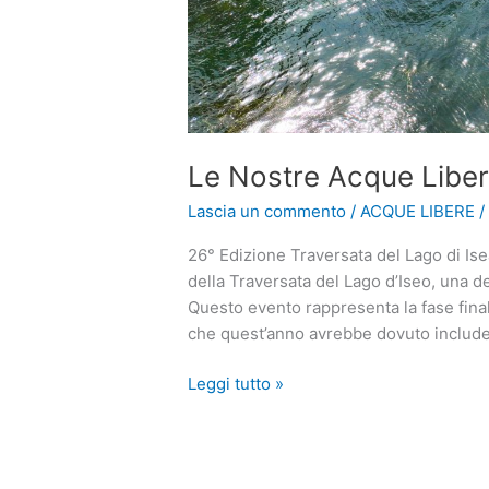
Le Nostre Acque Libe
Lascia un commento
/
ACQUE LIBERE
26° Edizione Traversata del Lago di Is
della Traversata del Lago d’Iseo, una del
Questo evento rappresenta la fase final
che quest’anno avrebbe dovuto includer
Le
Leggi tutto »
Nostre
Acque
Libere
ACSI