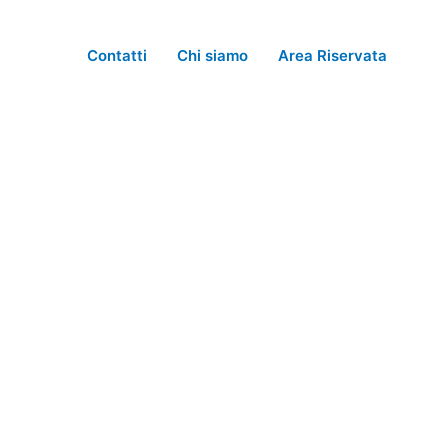
Vai
al
Contatti
Chi siamo
Area Riservata
contenuto