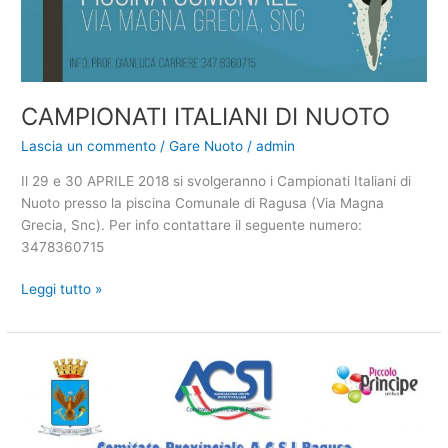
CAMPIONATI ITALIANI DI NUOTO
Lascia un commento
/
Gare Nuoto
/
admin
Il 29 e 30 APRILE 2018 si svolgeranno i Campionati Italiani di
Nuoto presso la piscina Comunale di Ragusa (Via Magna
Grecia, Snc). Per info contattare il seguente numero:
3478360715
CAMPIONATI
Leggi tutto »
ITALIANI
DI
NUOTO