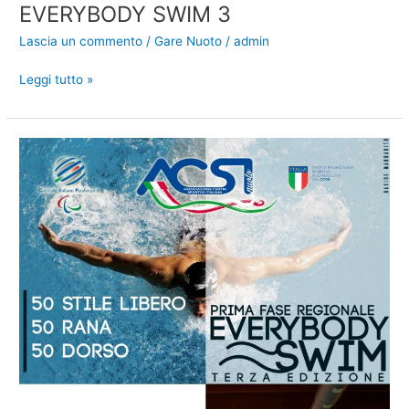
EVERYBODY SWIM 3
Lascia un commento
/
Gare Nuoto
/
admin
EVERYBODY
Leggi tutto »
SWIM
3