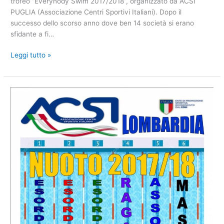
trofeo “Everynody Swim 2017/2018”, organizzato da ACSI
PUGLIA (Associazione Centri Sportivi Italiani). Dopo il
successo dello scorso anno dove ben 14 società si erano
sfidante a fi…
Prima
Leggi tutto »
fase
regionale
del
trofeo
“Everybody
Swim
2017/2018”