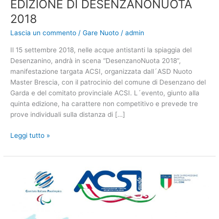
EDIZIONE DI DESENZANONUOTA
2018
Lascia un commento
/
Gare Nuoto
/
admin
Il 15 settembre 2018, nelle acque antistanti la spiaggia del
Desenzanino, andrà in scena “DesenzanoNuota 2018”,
manifestazione targata ACSI, organizzata dall´ASD Nuoto
Master Brescia, con il patrocinio del comune di Desenzano del
Garda e del comitato provinciale ACSI. L´evento, giunto alla
quinta edizione, ha carattere non competitivo e prevede tre
prove individuali sulla distanza di […]
BRESCIA,
Leggi tutto »
A
SETTEMBRE
LA
5^
EDIZIONE
DI
DESENZANONUOTA