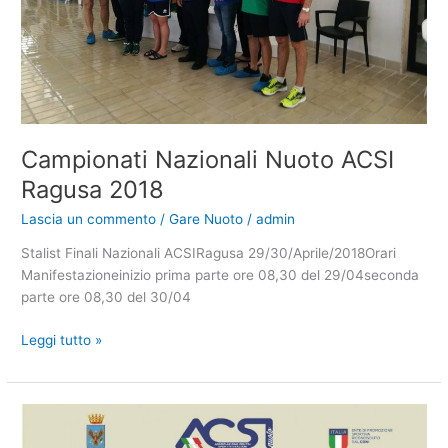
Campionati Nazionali Nuoto ACSI
Ragusa 2018
Lascia un commento
/
Gare Nuoto
/
admin
Stalist Finali Nazionali ACSIRagusa 29/30/Aprile/2018Orari
Manifestazioneinizio prima parte ore 08,30 del 29/04seconda
parte ore 08,30 del 30/04
Campionati
Leggi tutto »
Nazionali
Nuoto
ACSI
Ragusa