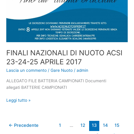
FINALI NAZIONALI DI NUOTO ACSI
23-24-25 APRILE 2017
Lascia un commento
/
Gare Nuoto
/
admin
ALLEGATO FILE BATTERIA CAMPIONATI Documenti
allegati BATTERIE CAMPIONATI
FINALI
Leggi tutto »
NAZIONALI
DI
NUOTO
←
Precedente
1
…
12
13
14
15
ACSI
23-