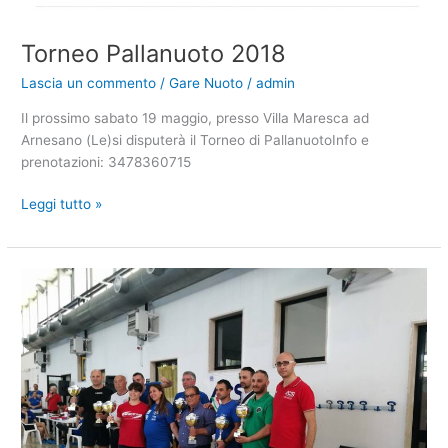
Torneo Pallanuoto 2018
Lascia un commento
/
Gare Nuoto
/
admin
Il prossimo sabato 19 maggio, presso Villa Maresca ad
Arnesano (Le)si disputerà il Torneo di PallanuotoInfo e
prenotazioni: 3478360715
Torneo
Leggi tutto »
Pallanuoto
2018