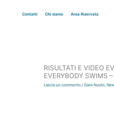
Vai
al
Contatti
Chi siamo
Area Riservata
contenuto
RISULTATI E VIDEO 
EVERYBODY SWIMS – 
Lascia un commento
/
Gare Nuoto
,
Ne