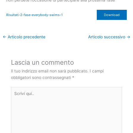
non perdete l’occasione di partecipare alla prossima fase
Risultati-2-fase-everybody-swims-1
Download
←
Articolo precedente
Articolo successivo
→
Lascia un commento
Il tuo indirizzo email non sarà pubblicato.
I campi
obbligatori sono contrassegnati
*
Scrivi
qui..