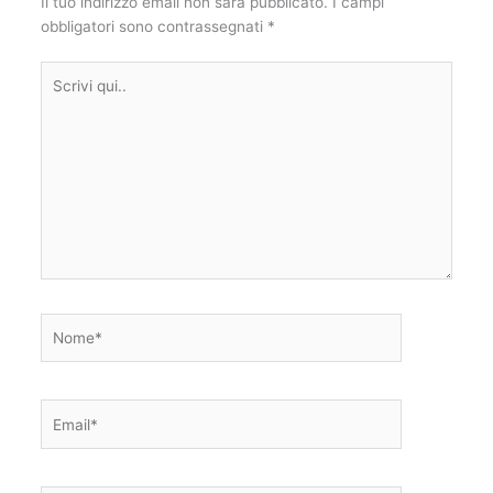
Il tuo indirizzo email non sarà pubblicato.
I campi
obbligatori sono contrassegnati
*
Scrivi
qui..
Nome*
Email*