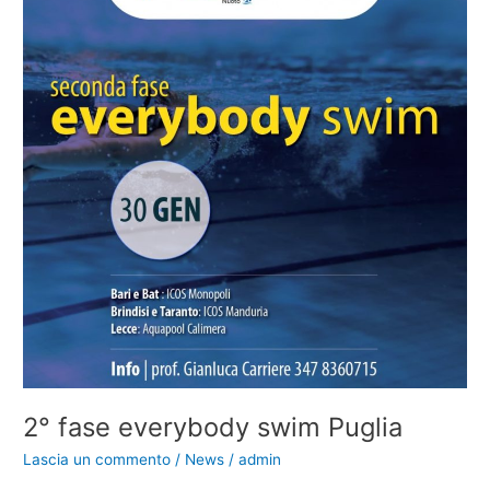
2° fase everybody swim Puglia
Lascia un commento
/
News
/
admin