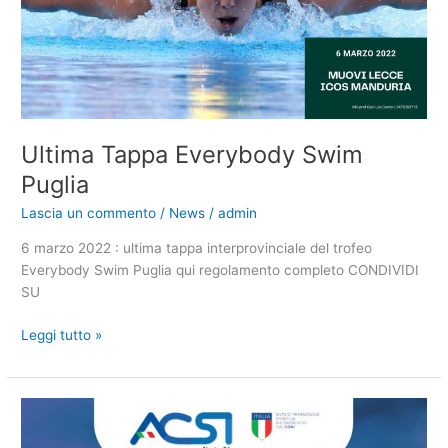
Ultima Tappa Everybody Swim
Puglia
Lascia un commento
/
News
/
admin
6 marzo 2022 : ultima tappa interprovinciale del trofeo
Everybody Swim Puglia qui regolamento completo CONDIVIDI
SU
Ultima
Leggi tutto »
Tappa
Everybody
Swim
Puglia