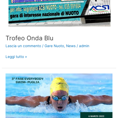
Trofeo Onda Blu
Lascia un commento
/
Gare Nuoto
,
News
/
admin
Trofeo
Leggi tutto »
Onda
Blu